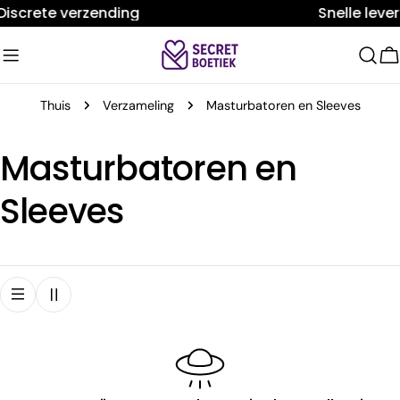
Doorgaan
Discrete verzending
Snelle leve
naar
artikel
W
Thuis
Verzameling
Masturbatoren en Sleeves
V
Masturbatoren en
e
Sleeves
r
z
a
m