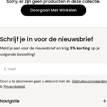
Sorry, er zijn geen producten in deze collectie.
e
Doorgaan Met Winkelen
l
i
n
Schrijf je in voor de nieuwsbrief
Meld je aan voor de nieuwsbrief en krijg
5% korting
op je
g
volgende bestelling!
:
E-
mail
Door u te abonneren gaat u akkoord met de
Gebruiksvoorwaarden
&
Privacybeleid.
Navigatie