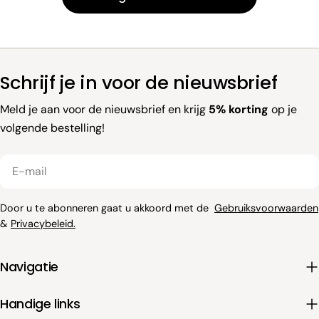
e
l
i
Schrijf je in voor de nieuwsbrief
Meld je aan voor de nieuwsbrief en krijg
5% korting
op je
n
volgende bestelling!
g
E-
:
mail
Door u te abonneren gaat u akkoord met de
Gebruiksvoorwaarden
&
Privacybeleid.
Navigatie
Handige links