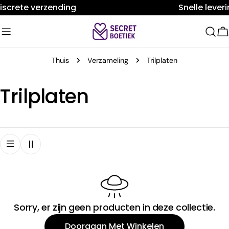
Doorgaan
iscrete verzending
Snelle lever
naar
artikel
W
Thuis
Verzameling
Trilplaten
V
Trilplaten
e
r
z
a
Sorry, er zijn geen producten in deze collectie.
m
Doorgaan Met Winkelen